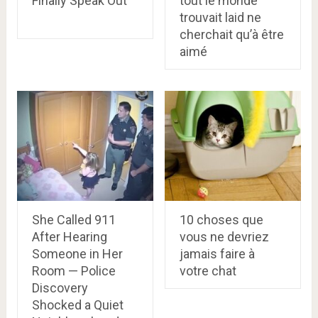
Finally Speak Out
tout le monde
trouvait laid ne
cherchait qu’à être
aimé
She Called 911
10 choses que
After Hearing
vous ne devriez
Someone in Her
jamais faire à
Room — Police
votre chat
Discovery
Shocked a Quiet