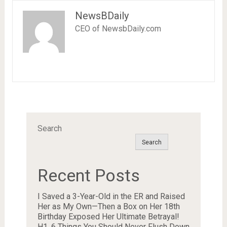
NewsBDaily
CEO of NewsbDaily.com
Search
Search
Recent Posts
I Saved a 3-Year-Old in the ER and Raised
Her as My Own—Then a Box on Her 18th
Birthday Exposed Her Ultimate Betrayal!
H1. 6 Things You Should Never Flush Down