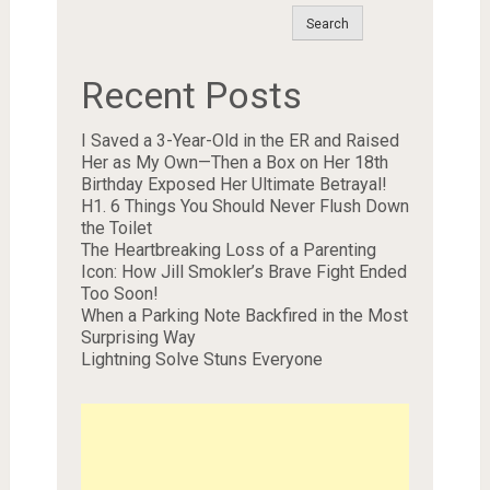
Search
Recent Posts
I Saved a 3-Year-Old in the ER and Raised
Her as My Own—Then a Box on Her 18th
Birthday Exposed Her Ultimate Betrayal!
H1. 6 Things You Should Never Flush Down
the Toilet
The Heartbreaking Loss of a Parenting
Icon: How Jill Smokler’s Brave Fight Ended
Too Soon!
When a Parking Note Backfired in the Most
Surprising Way
Lightning Solve Stuns Everyone