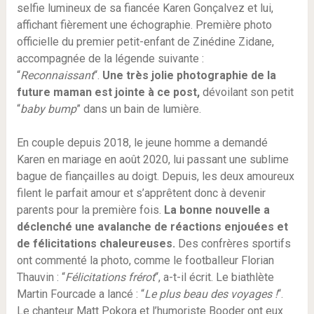
selfie lumineux de sa fiancée Karen Gonçalvez et lui,
affichant fièrement une échographie. Première photo
officielle du premier petit-enfant de Zinédine Zidane,
accompagnée de la légende suivante :
“
Reconnaissant
“.
Une très jolie photographie de la
future maman est jointe à ce post,
dévoilant son petit
“
baby bump
” dans un bain de lumière.
En couple depuis 2018, le jeune homme a demandé
Karen en mariage en août 2020, lui passant une sublime
bague de fiançailles au doigt. Depuis, les deux amoureux
filent le parfait amour et s’apprêtent donc à devenir
parents pour la première fois.
La bonne nouvelle a
déclenché une avalanche de réactions enjouées et
de félicitations chaleureuses.
Des confrères sportifs
ont commenté la photo, comme le footballeur Florian
Thauvin : “
Félicitations frérot
“, a-t-il écrit. Le biathlète
Martin Fourcade a lancé : “
Le plus beau des voyages !
“.
Le chanteur Matt Pokora et l’humoriste Booder ont eux