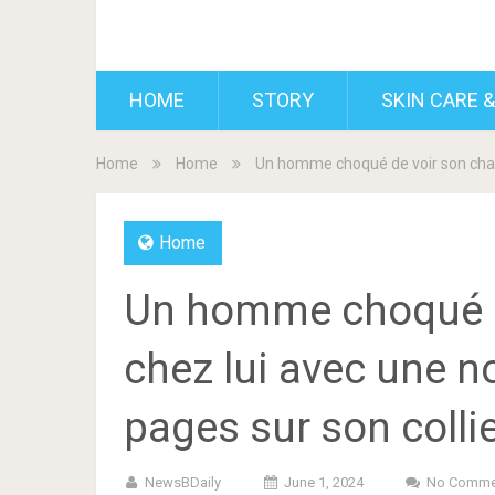
BDAILY
HOME
STORY
SKIN CARE &
Home
Home
Un homme choqué de voir son chat 
Home
Un homme choqué de
chez lui avec une n
pages sur son colli
NewsBDaily
June 1, 2024
No Comme