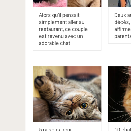
Alors qu’il pensait
Deux a
simplement aller au
décès,
restaurant, ce couple
affirme
est revenu avec un
parents
adorable chat
5 raisons pour
10 cha