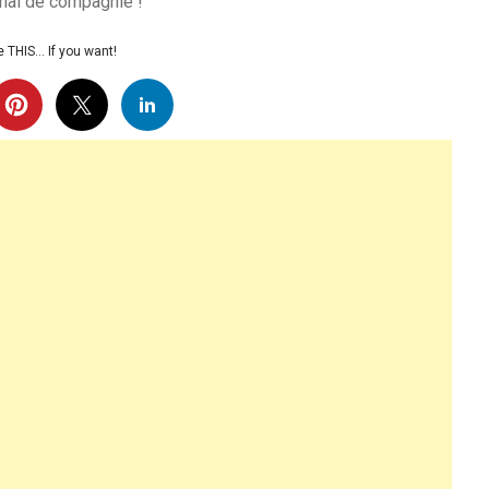
nimal de compagnie !
 THIS… If you want!