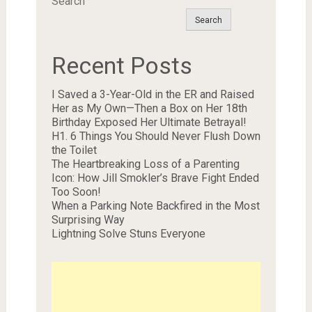
Search
Search
Recent Posts
I Saved a 3-Year-Old in the ER and Raised
Her as My Own—Then a Box on Her 18th
Birthday Exposed Her Ultimate Betrayal!
H1. 6 Things You Should Never Flush Down
the Toilet
The Heartbreaking Loss of a Parenting
Icon: How Jill Smokler’s Brave Fight Ended
Too Soon!
When a Parking Note Backfired in the Most
Surprising Way
Lightning Solve Stuns Everyone