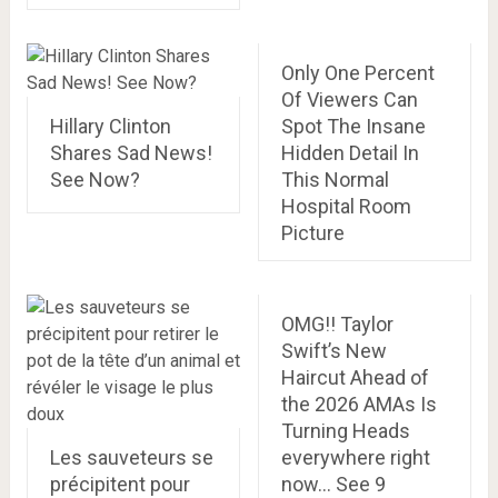
Only One Percent
Of Viewers Can
Hillary Clinton
Spot The Insane
Shares Sad News!
Hidden Detail In
See Now?
This Normal
Hospital Room
Picture
OMG!! Taylor
Swift’s New
Haircut Ahead of
the 2026 AMAs Is
Turning Heads
Les sauveteurs se
everywhere right
précipitent pour
now… See 9