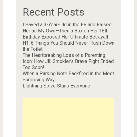
Recent Posts
I Saved a 3-Year-Old in the ER and Raised
Her as My Own—Then a Box on Her 18th
Birthday Exposed Her Ultimate Betrayal!
H1. 6 Things You Should Never Flush Down
the Toilet
The Heartbreaking Loss of a Parenting
Icon: How Jill Smokler’s Brave Fight Ended
Too Soon!
When a Parking Note Backfired in the Most
Surprising Way
Lightning Solve Stuns Everyone