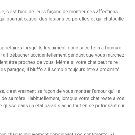
!
e, c’est l’une de leurs façons de montrer ses affections
ui pourrait causer des lésions corporelles et qui chatouille
riétaires lorsqu’ils les aiment, donc si ce félin à fourrure
 fait trébucher accidentellement pendant que vous marchez
ulent être proches de vous. Même si votre chat peut faire
s parages, il bluffe s’il semble toujours être à proximité.
za, c’est vraiment sa façon de vous montrer l’amour qu’il a
 de sa mère. Habituellement, lorsque votre chat reste à vos
 se glisse dans un état paradisiaque tout en se pétrissant sur
eur, chaque mouvement dépeignant ses sentiments. Si