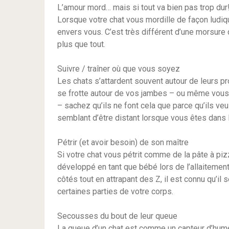
L’amour mord… mais si tout va bien pas trop dur
Lorsque votre chat vous mordille de façon ludiqu
envers vous. C’est très différent d’une morsure q
plus que tout.
Suivre / traîner où que vous soyez
Les chats s’attardent souvent autour de leurs prop
se frotte autour de vos jambes – ou même vous
– sachez qu’ils ne font cela que parce qu’ils ve
semblant d’être distant lorsque vous êtes dans le
Pétrir (et avoir besoin) de son maître
Si votre chat vous pétrit comme de la pâte à piz
développé en tant que bébé lors de l’allaitement
côtés tout en attrapant des Z, il est connu qu’il
certaines parties de votre corps.
Secousses du bout de leur queue
La queue d’un chat est comme un capteur d’hum