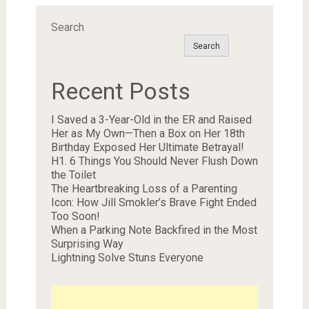
Search
Search
Recent Posts
I Saved a 3-Year-Old in the ER and Raised
Her as My Own—Then a Box on Her 18th
Birthday Exposed Her Ultimate Betrayal!
H1. 6 Things You Should Never Flush Down
the Toilet
The Heartbreaking Loss of a Parenting
Icon: How Jill Smokler’s Brave Fight Ended
Too Soon!
When a Parking Note Backfired in the Most
Surprising Way
Lightning Solve Stuns Everyone