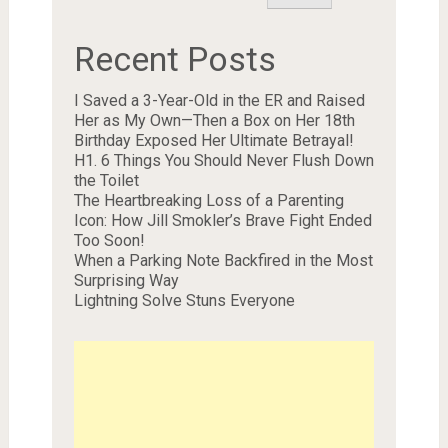
Recent Posts
I Saved a 3-Year-Old in the ER and Raised
Her as My Own—Then a Box on Her 18th
Birthday Exposed Her Ultimate Betrayal!
H1. 6 Things You Should Never Flush Down
the Toilet
The Heartbreaking Loss of a Parenting
Icon: How Jill Smokler’s Brave Fight Ended
Too Soon!
When a Parking Note Backfired in the Most
Surprising Way
Lightning Solve Stuns Everyone