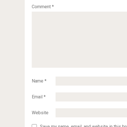
Comment
*
Name
*
Email
*
Website
Save my name, email, and website in this br