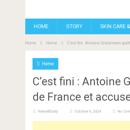
BDAILY
HOME
STORY
SKIN CARE &
Home
Home
C’est fini : Antoine Griezmann quit
Home
C’est fini : Antoine
de France et accuse
NewsBDaily
October 6, 2024
No Co