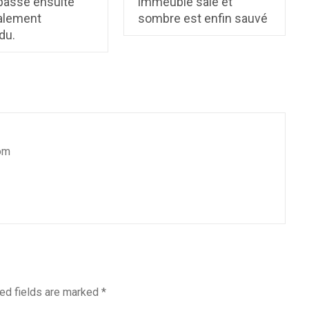
 passe ensuite
immeuble sale et
talement
sombre est enfin sauvé
du.
om
ed fields are marked
*