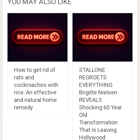
YOU MAY ALSO LIKE
How to get rid of
STALLONE
rats and
REGROETS
cockroaches with
EVERYTHING
rice: An effective
Brigitte Nielsen
and natural home
REVEALS
remedy
Shocking 60 Year
Old
Transformation
That Is Leaving
Hollywood