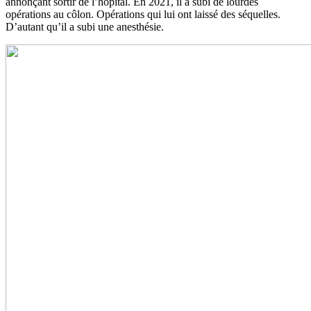
annonçant sortir de l’hôpital. En 2021, il a subi de lourdes
opérations au côlon. Opérations qui lui ont laissé des séquelles.
D’autant qu’il a subi une anesthésie.