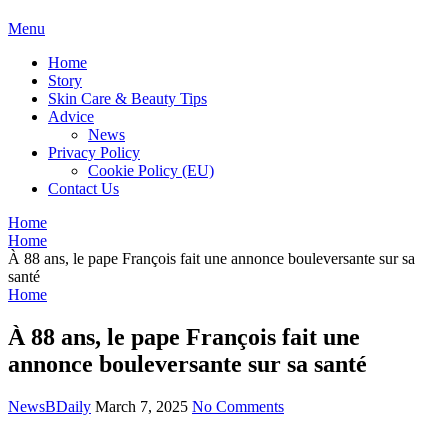
BDAILY
Menu
Home
Story
Skin Care & Beauty Tips
Advice
News
Privacy Policy
Cookie Policy (EU)
Contact Us
Home
Home
À 88 ans, le pape François fait une annonce bouleversante sur sa
santé
Home
À 88 ans, le pape François fait une
annonce bouleversante sur sa santé
NewsBDaily
March 7, 2025
No Comments