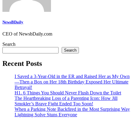
NewsBDaily
CEO of NewsbDaily.com
Search
Search
Recent Posts
I Saved a 3-Year-Old in the ER and Raised Her as My Own
—Then a Box on Her 18th Birthday Exposed Her Ultimate
Betrayal!
H1. 6 Things You Should Never Flush Down the Toilet
The Heartbreaking Loss of a Parenting Icon: How Jill
Smokler’s Brave Fight Ended Too Soon!
When a Parking Note Backfired in the Most Surprising Way
Lightning Solve Stuns Everyone