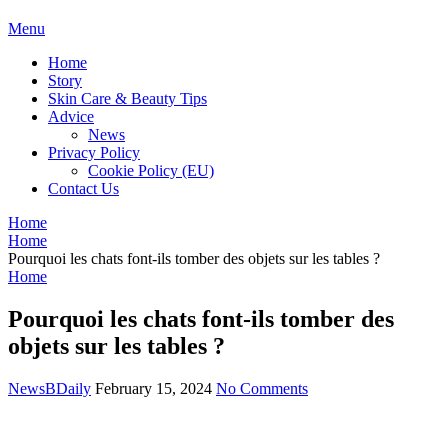
BDAILY
Menu
Home
Story
Skin Care & Beauty Tips
Advice
News
Privacy Policy
Cookie Policy (EU)
Contact Us
Home
Home
Pourquoi les chats font-ils tomber des objets sur les tables ?
Home
Pourquoi les chats font-ils tomber des
objets sur les tables ?
NewsBDaily
February 15, 2024
No Comments