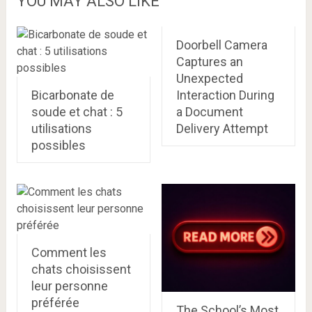
YOU MAY ALSO LIKE
Doorbell Camera
Captures an
Unexpected
Bicarbonate de
Interaction During
soude et chat : 5
a Document
utilisations
Delivery Attempt
possibles
Comment les
chats choisissent
leur personne
préférée
The School’s Most