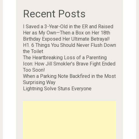
Recent Posts
I Saved a 3-Year-Old in the ER and Raised
Her as My Own—Then a Box on Her 18th
Birthday Exposed Her Ultimate Betrayal!
H1. 6 Things You Should Never Flush Down
the Toilet
The Heartbreaking Loss of a Parenting
Icon: How Jill Smokler’s Brave Fight Ended
Too Soon!
When a Parking Note Backfired in the Most
Surprising Way
Lightning Solve Stuns Everyone