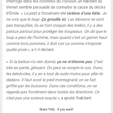
Interrogé dans les colonnes du
Parisien
, un habitant du
Vernet semble persuadé de connaitre la cause du décès
d’Emile. «
Le petit a forcément été
victime d’une bête
. Je
ne vois que le loup.
Ça grouille ici
. Les éleveurs ne sont
pas tranquilles, ils se font croquer des brebis, il y a des
patous partout pour protéger les troupeaux. On dit que le
loup a peur de l’homme, mais quand c’est un gamin haut
comme trois pommes, il doit voir ça comme n’importe
quelle proie
», a-t-il déclaré.
«
Si la battue n’a rien donné,
ça ne m’étonne pas
. C’est
très en pente, glissant. On peut se rompre le cou. Donc,
les bénévoles, il y en a tout de suite moins pour aller là-
dedans. Il faut avoir le pied montagnard, on se fait
griffer par les buissons. Dans ces conditions, on ne
regarde pas forcément dans toutes les directions. Ce
n’est pas une science exacte »
, a ajouté l’habitant.
Share THIS… If you want!