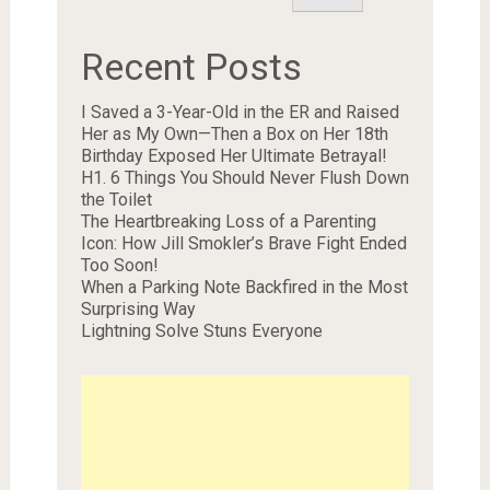
Recent Posts
I Saved a 3-Year-Old in the ER and Raised
Her as My Own—Then a Box on Her 18th
Birthday Exposed Her Ultimate Betrayal!
H1. 6 Things You Should Never Flush Down
the Toilet
The Heartbreaking Loss of a Parenting
Icon: How Jill Smokler’s Brave Fight Ended
Too Soon!
When a Parking Note Backfired in the Most
Surprising Way
Lightning Solve Stuns Everyone