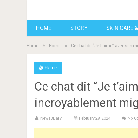
BDAILY
HOME
STORY
SKIN CARE &
Home
Home
Ce chat dit “Je t’aime” avec son
Home
Ce chat dit “Je t’a
incroyablement mi
NewsBDaily
February 28, 2024
No C