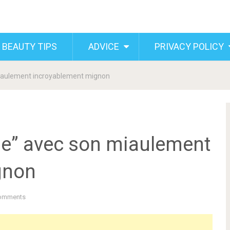
 BEAUTY TIPS
ADVICE
PRIVACY POLICY
 miaulement incroyablement mignon
ime” avec son miaulement
gnon
omments