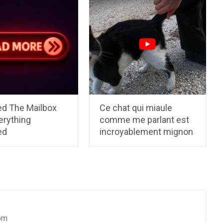
ed The Mailbox
Ce chat qui miaule
erything
comme me parlant est
ed
incroyablement mignon
om