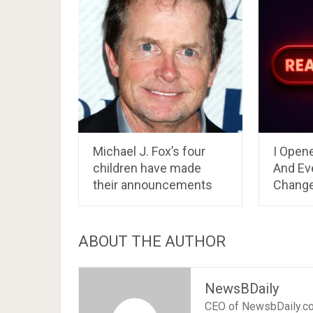
Michael J. Fox’s four
I Open
children have made
And Ev
their announcements
Chang
ABOUT THE AUTHOR
NewsBDaily
CEO of NewsbDaily.c