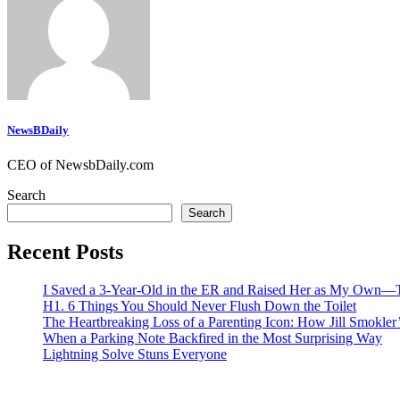
NewsBDaily
CEO of NewsbDaily.com
Search
Search
Recent Posts
I Saved a 3-Year-Old in the ER and Raised Her as My Own—T
H1. 6 Things You Should Never Flush Down the Toilet
The Heartbreaking Loss of a Parenting Icon: How Jill Smokle
When a Parking Note Backfired in the Most Surprising Way
Lightning Solve Stuns Everyone