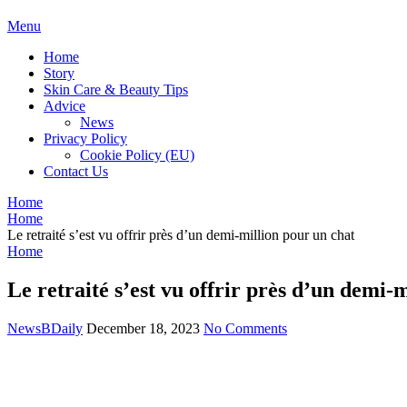
BDAILY
Menu
Home
Story
Skin Care & Beauty Tips
Advice
News
Privacy Policy
Cookie Policy (EU)
Contact Us
Home
Home
Le retraité s’est vu offrir près d’un demi-million pour un chat
Home
Le retraité s’est vu offrir près d’un demi-
NewsBDaily
December 18, 2023
No Comments