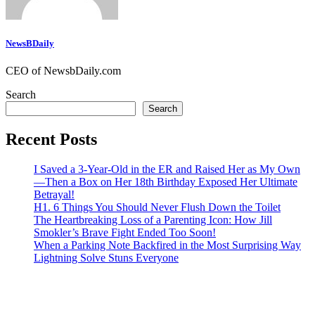
NewsBDaily
CEO of NewsbDaily.com
Search
Search
Recent Posts
I Saved a 3-Year-Old in the ER and Raised Her as My Own
—Then a Box on Her 18th Birthday Exposed Her Ultimate
Betrayal!
H1. 6 Things You Should Never Flush Down the Toilet
The Heartbreaking Loss of a Parenting Icon: How Jill
Smokler’s Brave Fight Ended Too Soon!
When a Parking Note Backfired in the Most Surprising Way
Lightning Solve Stuns Everyone