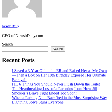
NewsBDaily
CEO of NewsbDaily.com
Search
Search
Recent Posts
I Saved a 3-Year-Old in the ER and Raised Her as My Own
—Then a Box on Her 18th Birthday Exposed Her Ultimate
Betrayal!
H1. 6 Things You Should Never Flush Down the Toilet
The Heartbreaking Loss of a Parenting Icon: How Jill
Smokler’s Brave Fight Ended Too Soon!
When a Parking Note Backfired in the Most Surprising Way
Lightning Solve Stuns Everyone