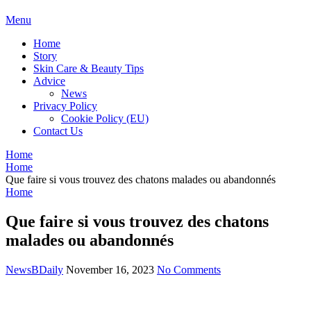
BDAILY
Menu
Home
Story
Skin Care & Beauty Tips
Advice
News
Privacy Policy
Cookie Policy (EU)
Contact Us
Home
Home
Que faire si vous trouvez des chatons malades ou abandonnés
Home
Que faire si vous trouvez des chatons
malades ou abandonnés
NewsBDaily
November 16, 2023
No Comments