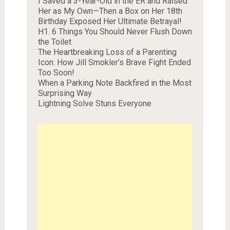
I Saved a 3-Year-Old in the ER and Raised
Her as My Own—Then a Box on Her 18th
Birthday Exposed Her Ultimate Betrayal!
H1. 6 Things You Should Never Flush Down
the Toilet
The Heartbreaking Loss of a Parenting
Icon: How Jill Smokler’s Brave Fight Ended
Too Soon!
When a Parking Note Backfired in the Most
Surprising Way
Lightning Solve Stuns Everyone